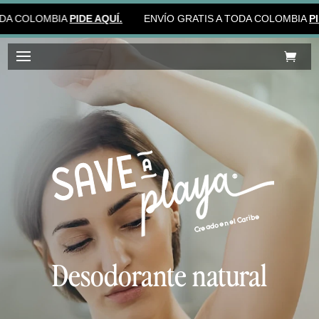
 COLOMBIA
PIDE AQUÍ.
ENVÍO GRATIS A TODA COLOMBIA
PIDE 
®
Creado en el Caribe
Desodorante natural