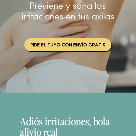
Previene y sana las
irritaciones en tus axilas
PIDE EL TUYO CON ENVÍO GRATIS
Adiós irritaciones, hola
alivio real