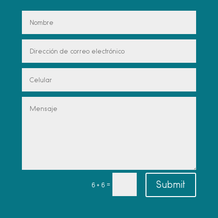
Alternative:
Submit
=
6 + 6