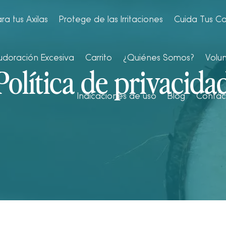
ra tus Axilas
Protege de las Irritaciones
Cuida Tus C
udoración Excesiva
Carrito
¿Quiénes Somos?
Volun
Política de privacida
Indicaciones de uso
Blog
Contác