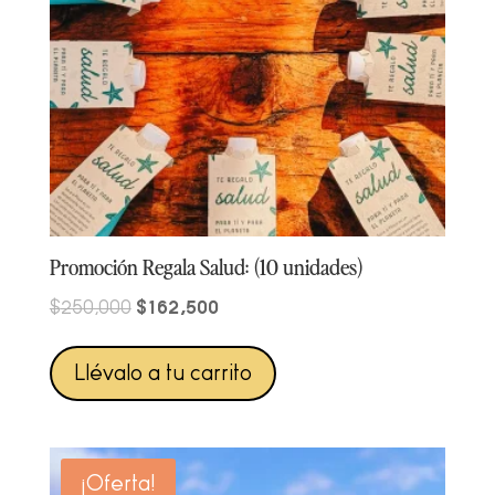
Promoción Regala Salud: (10 unidades)
Original
Current
$
162,500
$
250,000
price
price
was:
is:
Llévalo a tu carrito
$250,000.
$162,500.
¡Oferta!