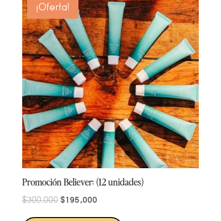
¡Oferta!
Promoción Believer: (12 unidades)
Original
Current
$
195,000
$
300,000
price
price
was:
is: