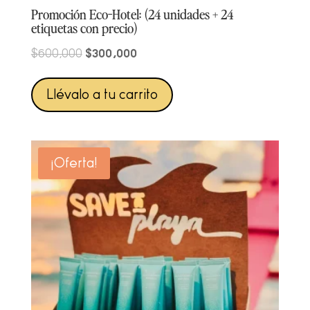
Promoción Eco-Hotel: (24 unidades + 24
etiquetas con precio)
Original
Current
$
300,000
$
600,000
price
price
was:
is:
Llévalo a tu carrito
$600,000.
$300,000.
¡Oferta!