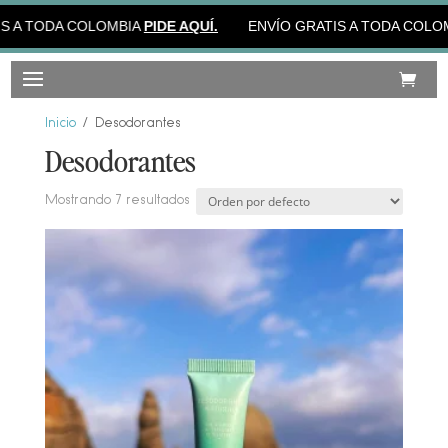
 A TODA COLOMBIA
PIDE AQUÍ.
ENVÍO GRATIS A TODA COLOM
Inicio
/ Desodorantes
Desodorantes
Mostrando 7 resultados