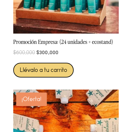
Promoción Empresa: (24 unidades + ecostand)
Original
Current
$
300,000
$
600,000
price
price
was:
is:
Llévalo a tu carrito
$600,000.
$300,000.
¡Oferta!