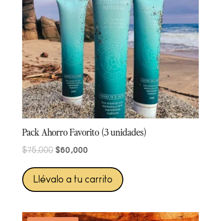
Pack Ahorro Favorito (3 unidades)
Original
Current
$
60,000
$
75,000
price
price
was:
is:
Llévalo a tu carrito
$75,000.
$60,000.